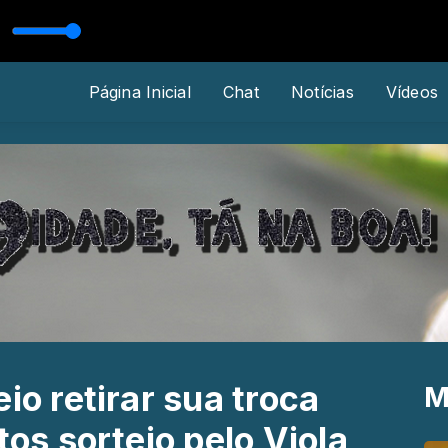
NHEIRO E O ARENA SERTANEJA
Página Inicial
Chat
Notícias
Vídeos
io retirar sua troca
M
tos sorteio pelo Viola