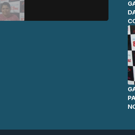
G
D
C
CA
G
P
NO