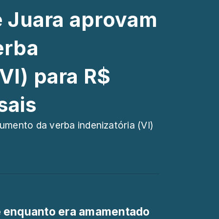
e Juara aprovam
erba
(VI) para R$
sais
mento da verba indenizatória (VI)
e enquanto era amamentado