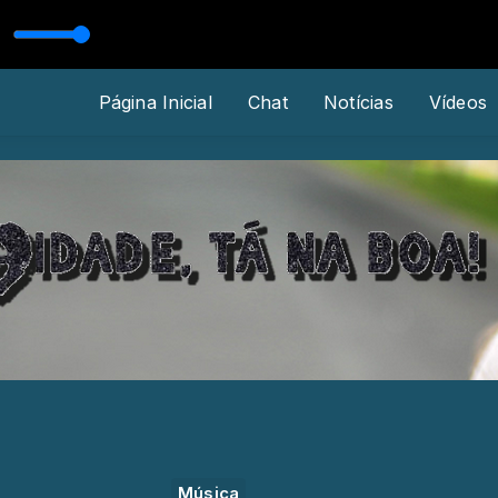
 MANTOAN E TONICO ALVES
Página Inicial
Chat
Notícias
Vídeos
Música