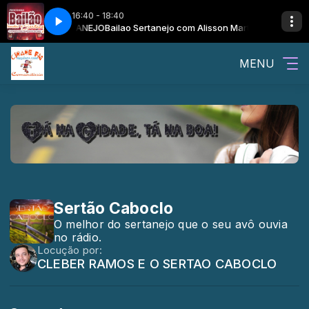
16:40 - 18:40
ns e o BAILÃO SERTANEJO
Bailao Sertanejo com Alisson Martins e o BAIL
MENU
Sertão Caboclo
O melhor do sertanejo que o seu avô ouvia
no rádio.
Locução por:
CLEBER RAMOS E O SERTAO CABOCLO