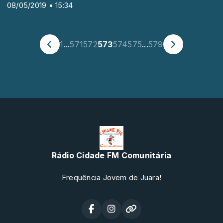
08/05/2019 • 15:34
1
...
571
572
573
574
575
...
579
Rádio Cidade FM Comunitária
Frequência Jovem de Juara!